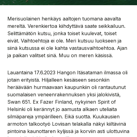
Merisuolainen henkäys aaltojen tuomana aavalta
mereltä. Verenkiertoa kiihdyttävä saate seikkailuun.
Selittämätön kutsu, jonka toiset kuulevat, toiset
eivät. Vaihtoehtoja ei ole. Meri kutsuu luokseen ja
siinä kutsussa ei ole kahta vastausvaihtoehtoa. Ajan
ja paikan valitset sinä. Muu on meren käsissä.
Lauantaina 17.6.2023 Hangon Itäsataman ilmassa oli
jotain erityistä. Hiljalleen kesäiseen sesonkiin
heräävään hurmaavaan kaupunkiin oli rantautunut
suomalaisen veneenrakennuksen yksi jalokivistä,
Swan 651. Ex Fazer Finland, nykyinen Spirit of
Helsinki oli kerännyt jo aamusta alkaen uteliaita
silmäpareja ympärilleen. Eikä suotta. Kuukausien
armoton talkootyö Loviisan telakalla näkyi kiiltävinä
pintoina kaunottaren kyljissä ja korviin asti ulottuvina