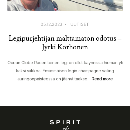
05.12.2023
UUTISET
Legipurjehtijan malttamaton odotus –
Jyrki Korhonen
Ocean Globe Racen toinen legi on ollut käynnissä hieman yli
kaksi viikkoa. Ensimmäisen legin champagne sailing
auringonpaisteessa on jäänyt taakse…
Read more
Spirit of Helsinki