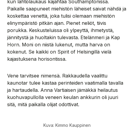
kun lähtölaukaus kajahtaa Southamptonissa.
Paikalle saapuneet miehistön läheiset saivat nähdä ja
koskettaa venettä, joka tulisi olemaan miehistön
elinympäristö pitkän ajan. Pienet neliöt, tiivis
porukka. Keskusteluissa oli ylpeyttä, ihmetystä,
jännitystä ja huoltakin tulevasta. Etelänmeri ja Kap
Horn. Moni on niistä lukenut, mutta harva on
kokenut. Se kaikki on Spirit of Helsingillä vielä
kajastuksena horisontissa.
Vene tarvitsee nimensä. Rakkaudella vaalittu
kaunotar tulee kastaa perinteiden vaatimalla tavalla
ja hartaudella. Anna Vartiaisen jämäkkä heilautus
kuohuvapullolla veneen keulan ankkurin oli juuri
sitä, mitä paikalla olijat odottivat.
Kuva: Kimmo Kauppinen