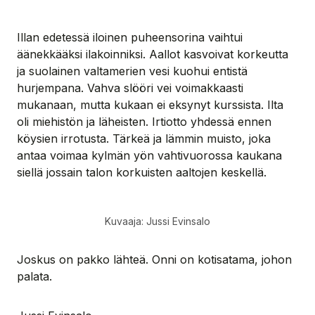
Illan edetessä iloinen puheensorina vaihtui
äänekkääksi ilakoinniksi. Aallot kasvoivat korkeutta
ja suolainen valtamerien vesi kuohui entistä
hurjempana. Vahva slööri vei voimakkaasti
mukanaan, mutta kukaan ei eksynyt kurssista. Ilta
oli miehistön ja läheisten. Irtiotto yhdessä ennen
köysien irrotusta. Tärkeä ja lämmin muisto, joka
antaa voimaa kylmän yön vahtivuorossa kaukana
siellä jossain talon korkuisten aaltojen keskellä.
Kuvaaja: Jussi Evinsalo
Joskus on pakko lähteä. Onni on kotisatama, johon
palata.