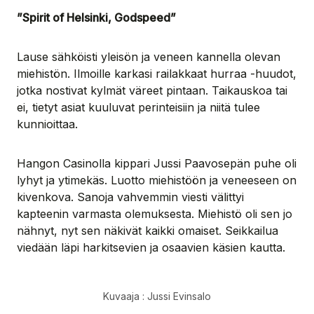
”Spirit of Helsinki, Godspeed”
Lause sähköisti yleisön ja veneen kannella olevan
miehistön. Ilmoille karkasi railakkaat hurraa -huudot,
jotka nostivat kylmät väreet pintaan. Taikauskoa tai
ei, tietyt asiat kuuluvat perinteisiin ja niitä tulee
kunnioittaa.
Hangon Casinolla kippari Jussi Paavosepän puhe oli
lyhyt ja ytimekäs. Luotto miehistöön ja veneeseen on
kivenkova. Sanoja vahvemmin viesti välittyi
kapteenin varmasta olemuksesta. Miehistö oli sen jo
nähnyt, nyt sen näkivät kaikki omaiset. Seikkailua
viedään läpi harkitsevien ja osaavien käsien kautta.
Kuvaaja : Jussi Evinsalo